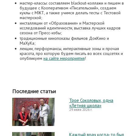
мастер-классы: составляем blackout-коллажи и пишем в
будущее с Кооперативом «Писательский», создаем
куклы с МЖТ, а также учимся делать тесты с Тестовой
мастерской;
инсталляции от «Образования» и Мастерской
исследований идентичности, выставка лучших кадров
сезона от Пресс-избы;
традиционные кинопоказы фильмов ДокКино и
МаХуКа;
лекции, перформансы, интерактивные зоны и прочая
красота, про которую будем писать во всех соцсетях и
опубликуем
на сайте мероприятия
!
Последние статьи
Трое Соколовых, одна
«Летняя школа»
29 июля 2026 г.
Каждый врач когда-то был