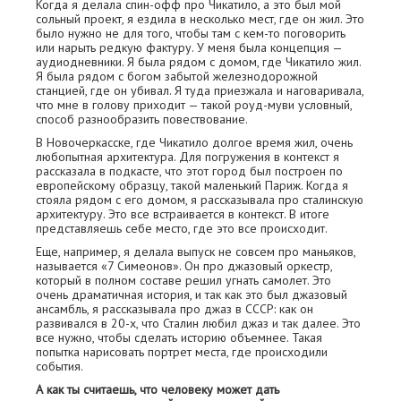
Когда я делала спин-офф про Чикатило, а это был мой
сольный проект, я ездила в несколько мест, где он жил. Это
было нужно не для того, чтобы там с кем-то поговорить
или нарыть редкую фактуру. У меня была концепция —
аудиодневники. Я была рядом с домом, где Чикатило жил.
Я была рядом с богом забытой железнодорожной
станцией, где он убивал. Я туда приезжала и наговаривала,
что мне в голову приходит — такой роуд-муви условный,
способ разнообразить повествование.
В Новочеркасске, где Чикатило долгое время жил, очень
любопытная архитектура. Для погружения в контекст я
рассказала в подкасте, что этот город был построен по
европейскому образцу, такой маленький Париж. Когда я
стояла рядом с его домом, я рассказывала про сталинскую
архитектуру. Это все встраивается в контекст. В итоге
представляешь себе место, где это все происходит.
Еще, например, я делала выпуск не совсем про маньяков,
называется «7 Симеонов». Он про джазовый оркестр,
который в полном составе решил угнать самолет. Это
очень драматичная история, и так как это был джазовый
ансамбль, я рассказывала про джаз в СССР: как он
развивался в 20-х, что Сталин любил джаз и так далее. Это
все нужно, чтобы сделать историю объемнее. Такая
попытка нарисовать портрет места, где происходили
события.
А как ты считаешь, что человеку может дать