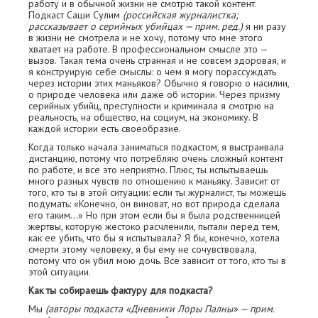
работу и в обычной жизни не смотрю такой контент.
Подкаст Саши Сулим
(российская журналистка;
рассказывает о серийных убийцах — прим. ред.)
я ни разу
в жизни не смотрела и не хочу, потому что мне этого
хватает на работе. В профессиональном смысле это —
вызов. Такая тема очень странная и не совсем здоровая, и
я конструирую себе смыслы: о чем я могу порассуждать
через истории этих маньяков? Обычно я говорю о насилии,
о природе человека или даже об истории. Через призму
серийных убийц, преступности и криминала я смотрю на
реальность, на общество, на социум, на экономику. В
каждой истории есть своеобразие.
Когда только начала заниматься подкастом, я выстраивала
дистанцию, потому что потребляю очень сложный контент
по работе, и все это неприятно. Плюс, ты испытываешь
много разных чувств по отношению к маньяку. Зависит от
того, кто ты в этой ситуации: если ты журналист, ты можешь
подумать: «Конечно, он виноват, но вот природа сделала
его таким…» Но при этом если бы я была родственницей
жертвы, которую жестоко расчленили, пытали перед тем,
как ее убить, что бы я испытывала? Я бы, конечно, хотела
смерти этому человеку, я бы ему не сочувствовала,
потому что он убил мою дочь. Все зависит от того, кто ты в
этой ситуации.
Как ты собираешь фактуру для подкаста?
Мы
(авторы подкаста «Дневники Лоры Палны» — прим.