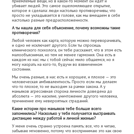
приемлемые вещи, но в какой-то момент он идет и
убивает людей. Это самое ошеломляющее открытие,
которое я сделала: люди настолько противоречивы, что
просто не укладывается в голове, как мы вмещаем в себя
настолько разные предрасположенности.
А ты нашла для себя объяснение, почему возможны такие
противоречия?
Любой человек как карта, которую можно переворачивать,
и одно не исключает другого. Если ты спросишь
клинического психолога, он тебе расскажет, что в этом есть
малообъяснимая, но тем не менее гармония. Она есть в
каждом из нас: мы с тобой сейчас мило общаемся, но я
могу наорать на кого-то, будучи во взвинченном
состоянии.
Мы очень разные, в нас есть и хорошее, и плохое — это
человеческая амбивалентность. Просто если мы делаем
что-то плохое, то не выходим за рамки закона. А у
маньяков агрессивная сторона личности доведена до
абсолюта — это насилие, уничтожение другого человека,
причинение ему невероятных страданий.
Какие истории про маньяков тебе больше всего
запомнились? Насколько у тебя получается выстраивать
дистанцию между работой и личной жизнью?
У меня очень странно устроена память: все, что я читаю,
забываю мгновенно, потому что воспринимаю это как свою