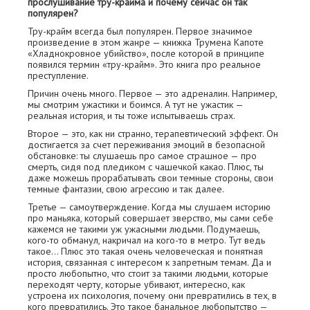
прослушивание тру-крайма и почему сейчас он так
популярен?
Тру-крайм всегда был популярен. Первое значимое
произведение в этом жанре — книжка Трумена Капоте
«Хладнокровное убийство», после которой в принципе
появился термин «тру-крайм». Это книга про реальное
преступление.
Причин очень много. Первое — это адреналин. Например,
мы смотрим ужастики и боимся. А тут не ужастик —
реальная история, и ты тоже испытываешь страх.
Второе — это, как ни странно, терапевтический эффект. Он
достигается за счет переживания эмоций в безопасной
обстановке: ты слушаешь про самое страшное — про
смерть, сидя под пледиком с чашечкой какао. Плюс, ты
даже можешь прорабатывать свои темные стороны, свои
темные фантазии, свою агрессию и так далее.
Третье — самоутверждение. Когда мы слушаем историю
про маньяка, который совершает зверство, мы сами себе
кажемся не такими уж ужасными людьми. Подумаешь,
кого-то обманул, накричал на кого-то в метро. Тут ведь
такое… Плюс это такая очень человеческая и понятная
история, связанная с интересом к запретным темам. Да и
просто любопытно, что стоит за такими людьми, которые
переходят черту, которые убивают, интересно, как
устроена их психология, почему они превратились в тех, в
кого превратились. Это такое банальное любопытство —