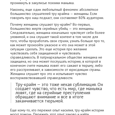
проникнуть в закулисье психики маньяка.
Наконец, еще один любопытный феномен: абсолютное
большинство слушателей тру-крайма — женщины. Если
говорить про наш подкаст, они составляют 80% аудитории.
Почему женщины слушают тру-крайм? Во-первых,
большинство жертв серийных убийц — это женщины.
Следовательно, женщина изначально чувствует себя более
уязвимой, и она слушает такой контент в том числе для
того, чтобы проработать свои страхи, узнать больше про то,
как может произойти ужасное и что она может в этой
ситуации сделать. Это еще история про желание
чувствовать себя защищенной и чувствовать
справедливость. В патриархальном обществе женщина не
защищена, но она может послушать историю, в которой в
конечном счете маньяка ловят: его сажают в тюрьму, либо
его расстреливают, в зависимости от юрисдикции страны.
Женщина слушает про это и испытывает чувство
восторжевствовавшей справедливости.
Тру-крайм — это тоже некая сублимация. Он
создает чувство, что есть мир, где маньяка
ловят, где на серийные преступления
обращают внимание и все в итоге
заканчивается тюрьмой.
Еще кому-то, кто пережил опыт насилия, тру-крайм истории
могут помочь. Пережить этот опыт заново и найти,