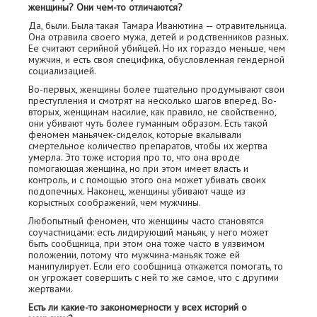
женщины? Они чем-то отличаются?
Да, были. Была такая Тамара Иванютина — отравительница.
Она отравила своего мужа, детей и родственников разных.
Ее считают серийной убийцей. Но их гораздо меньше, чем
мужчин, и есть своя специфика, обусловленная гендерной
социализацией.
Во-первых, женщины более тщательно продумывают свои
преступления и смотрят на несколько шагов вперед. Во-
вторых, женщинам насилие, как правило, не свойственно,
они убивают чуть более гуманным образом. Есть такой
феномен маньячек-сиделок, которые вкалывали
смертельное количество препаратов, чтобы их жертва
умерла. Это тоже история про то, что она вроде
помогающая женщина, но при этом имеет власть и
контроль, и с помощью этого она может убивать своих
подопечных. Наконец, женщины убивают чаще из
корыстных соображений, чем мужчины.
Любопытный феномен, что женщины часто становятся
соучастницами: есть лидирующий маньяк, у него может
быть сообщница, при этом она тоже часто в уязвимом
положении, потому что мужчина-маньяк тоже ей
манипулирует. Если его сообщница откажется помогать, то
он угрожает совершить с ней то же самое, что с другими
жертвами.
Есть ли какие-то закономерности у всех историй о