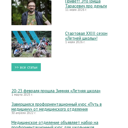
Привет! Это Гриша
Тарасевич про деньги
11 июля 2026 г.
Стартовал XXIII сезон
«Летней школы»!
1 июля 2026 г.
>> все статьи
20-23 февраля прошла Зимняя «Летняя школа»
1 марта 2025 г.
Завершился профориентационный курс «Путь в
медицину» от медицинского отделения
30 апреля 2022 г.
Медицинское отделение объявляет набор на
профориентационный курс для школьников