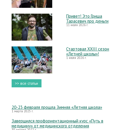
Привет! Это Гриша
Тарасевич про деньги
11 июля 2026 г.
Стартовал XXIII сезон
«Летней школы»!
1 июля 2026 г.
>> все статьи
20-23 февраля прошла Зимняя «Летняя школа»
1 марта 2025 г.
Завершился профориентационный курс «Путь в
медицину» от медицинского отделения
30 апреля 2022 г.