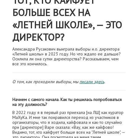
ТОТ, КТО КАЙФУЕТ
БОЛЬШЕ ВСЕХ НА
«ЛЕТНЕЙ ШКОЛЕ», — ЭТО
ДИРЕКТОР?
Александра Русакович выиграла выборы и.о. директора
«Летней школы» в 2023 году. Но что ждало ее дальше?
Осилила ли она сутки директорства? Рассказываем, чем
все это кончилось.
О том, как проходили выборы, мы
писали здесь
.
Начнем с самого начала. Как ты решилась попробоваться
на эту должность?
В 2022 году я в первый раз приехала [на ЛШ] как куратор
МаХуКа. И мне так понравился переход из участников в
организаторы, что я ходила, кайфовала и как-то случайно
при [директоре] Варе сказала: «Вау, как же кайфово!
Видимо, тот, кто кайфует больше всех на "Летней школе", —
это директор». Она посмотрела на меня таким