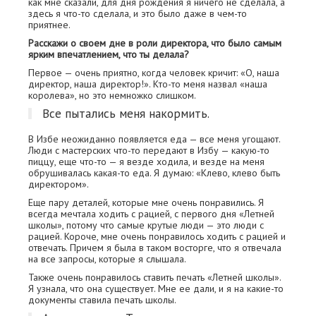
как мне сказали, для дня рождения я ничего не сделала, а
здесь я что-то сделала, и это было даже в чем-то
приятнее.
Расскажи о своем дне в роли директора, что было самым
ярким впечатлением, что ты делала?
Первое — очень приятно, когда человек кричит: «О, наша
директор, наша директор!». Кто-то меня назвал «наша
королева», но это немножко слишком.
Все пытались меня накормить.
В Избе неожиданно появляется еда — все меня угощают.
Люди с мастерских что-то передают в Избу — какую-то
пиццу, еще что-то — я везде ходила, и везде на меня
обрушивалась какая-то еда. Я думаю: «Клево, клево быть
директором».
Еще пару деталей, которые мне очень понравились. Я
всегда мечтала ходить с рацией, с первого дня «Летней
школы», потому что самые крутые люди — это люди с
рацией. Короче, мне очень понравилось ходить с рацией и
отвечать. Причем я была в таком восторге, что я отвечала
на все запросы, которые я слышала.
Также очень понравилось ставить печать «Летней школы».
Я узнала, что она существует. Мне ее дали, и я на какие-то
документы ставила печать школы.