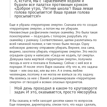
А, кстати, мы с Тарасевичем ходили и
будили все палатки протяжным криком.
«Доброе утро, "Летняя школа"! Ваша левая
голова просыпается! Ваша правая голова
просыпается!»
Еще я убрала «территорию смерти». Сначала кто-то создал
«территорию смерти», а потом мы ее убирали.
Неизвестные расфигачили гнилую скамейку. Это была такая
психотерапия — подходить с топором, разрубать эту
скамейку с размаху. Соответственно, щепки разлетались по
всей гамачной поляне, и там точно были гвозди. Одну
избовскую девочку отправили убирать. Вернее, она сама,
видимо, захотела убирать «территорию смерти». Это место
оградили сразу и написали: «Сюда не ходить, тут смерть».
Девушка пала жертвой «территории смерти», получила
гвоздь в ноге и поехала в больницу. Сейчас с ней все в
порядке. И после этого Варя сказала: «Ну что ж, это задача
такая — или она вас, или вы ее». А я очень люблю
челленджи, поэтому я не могла не взяться за эту задачу.
Мы взялись за нее с Ваней и разминировали «территорию
смерти» от гвоздей и всяких опасных предметов.
Мой день проходил в каком-то круговороте
задач. И это, оказывается, просто мясорубка.
Я бы сказала, в тебя заходят десятки каких-то вопросов.
Еще планерки, директораты, списки того, что надо сделать,