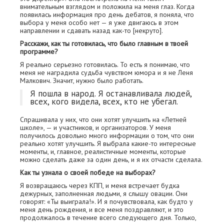
внимательным взглядом и положила на меня глаз. Когда
появилась информация про день дебатов, я поняла, что
выбора у меня особо нет — я уже двигаюсь в этом
направлении и сдавать назад как-то [некруто].
Расскажи, как ты готовилась, что было главным в твоей
программе?
Я реально серьезно готовилась. То есть я понимаю, что
меня не наградила судьба чувством юмора и я не Леня
Малкович. Значит, нужно было работать.
Я пошла в народ. Я останавливала людей,
всех, кого видела, всех, кто не убегал.
Спрашивала у них, что они хотят улучшить на «Летней
школе», — и участников, и организаторов. У меня
получилось довольно много информации о том, что они
реально хотят улучшить. Я выбрала какие-то интересные
моменты, и, главное, реалистичные моменты, которые
можно сделать даже за один день, и я их отчасти сделала.
Как ты узнала о своей победе на выборах?
Я возвращаюсь через КПП, и меня встречает будка
дежурных, заполненная людьми, я слышу овации. Они
говорят: «Ты выиграла!». И я почувствовала, как будто у
меня день рождения, и все меня поздравляют, и это
продолжалось в течение всего следующего дня. Только,