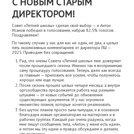
С НОВЫМ СТАРЫМ
ДИРЕКТОРОМ!
Совет «Летней школы» сделал свой выбор — и Антон
Исанов победил в голосовании, набрав 82,5% голосов.
Поздравляем!
По такому случаю у нас для вас не один, не два, а целых
пять эксклюзивных комментариев от директора ЛШ —
2025. Приводим без сокращений:
Рад, что члены Совета «Летней школы» мне доверяют
после прошедшего сезона. Именно так я воспринимаю
саму процедуру голосования. Теперь дело как всегда
за главным — приложить все усилия, чтобы получилось
хорошо или еще лучше.
После сезона прошло целых четыре месяца, а внутри
оргсообщества продолжается работа над разными
штуками — от новых событий до обновления
существующих документов. И у нас огромное
множество планов, которые хочется реализовать.
Без шуток: планов просто тьма-тьмущая, и в основном
благодаря новым организаторам на мастерских и в
рабочих группах. Каждый раз очень радуюсь, когда
мне пишут сообщения, типа, «Антон, у меня есть идея»,
и потом мы эту идею и правда обсуждаем и делаем,
что возможно.