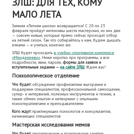
ЗЛШ: ДЛЯ ТЕХ, КОМУ
МАЛО ЛЕТА
Зимняя «Летняя школа» возвращается! С 20 по 23
февраля пройдут интенсивы шести мастерских, из них две
— совсем новые, которые прямо сейчас проходят отбор
на летний сезон. Так что собирайтесь к нам, будем дышать
елками — и учиться, конечно же.
ЗЛШ будет проходить
в учебно-спортивном комплексе
«Менделеево»
. Ниже коротко про программы, а все
подробности, явки, пароли,
формы для заявок и
вступительные задания —
на сайте ЗЛШ
. Ждем вас!
Психологическое отделение
Что будет:
обсуждение профилактики выгорания и
поддержки специалистов, профессиональной самооценки,
супер- и интервизий, полезных инструментов и техник, а
также обмен опытом и нетворкинг с опытными
психотерапевтами и преподавателями
Кого ждут:
практикующих психологов и консультантов,
начинающих специалистов
Мастерская исследования мемов
Что будет:
теоретические и практические занятия,