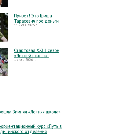
Привет! Это Гриша
Тарасевич про деньги
11 июля 2026 г.
Стартовал XXIII сезон
«Летней школы»!
1 июля 2026 г.
рошла Зимняя «Летняя школа»
ориентационный курс «Путь в
едицинского отделения