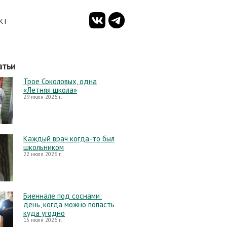
КТ
атьи
Трое Соколовых, одна
«Летняя школа»
29 июля 2026 г.
Каждый врач когда-то был
школьником
22 июля 2026 г.
Биеннале под соснами:
день, когда можно попасть
куда угодно
15 июля 2026 г.