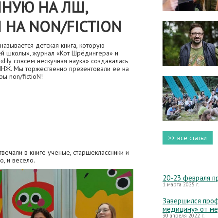
ННУЮ НА ЛШ,
 НА NON/FICTION
 называется детская книга, которую
ей школы», журнал «Кот Шрёдингера» и
 «Ну совсем нескучная наука» создавалась
ШНЖ. Мы торжественно презентовали ее на
ы non/fictioN!
>> все статьи
твечали в книге ученые, старшеклассники и
о, и весело.
20-23 февраля п
1 марта 2025 г.
Завершился проф
медицину» от м
30 апреля 2022 г.