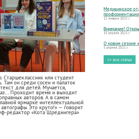
Медицинское отд
профориентацио
12 января 2022 г.
Внимание! Откры
15 апреля 2021 г.
О новом сезоне 
5 апреля 2021 г.
>> все статьи
ф. Старшеклассник или студент
. Там он среди сосен и палаток
текст для детей. Мучается,
раз… Проходит время и выходит
ноправных авторов. А в самом
главной ярмарке интеллектуальной
 автографы. Это круто!» — говорит
еф-редактор «Кота Шрёдингера»