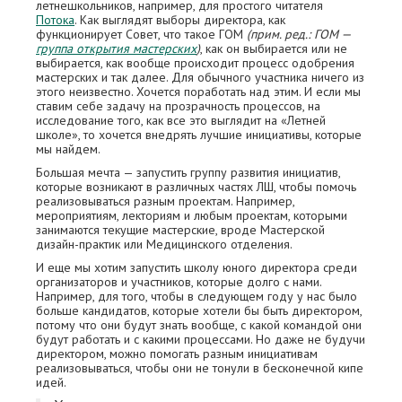
летнешкольников, например, для простого читателя
Потока
. Как выглядят выборы директора, как
функционирует Совет, что такое ГОМ
(прим. ред.: ГОМ —
группа открытия мастерских
)
, как он выбирается или не
выбирается, как вообще происходит процесс одобрения
мастерских и так далее. Для обычного участника ничего из
этого неизвестно. Хочется поработать над этим. И если мы
ставим себе задачу на прозрачность процессов, на
исследование того, как все это выглядит на «Летней
школе», то хочется внедрять лучшие инициативы, которые
мы найдем.
Большая мечта — запустить группу развития инициатив,
которые возникают в различных частях ЛШ, чтобы помочь
реализовываться разным проектам. Например,
мероприятиям, лекториям и любым проектам, которыми
занимаются текущие мастерские, вроде Мастерской
дизайн-практик или Медицинского отделения.
И еще мы хотим запустить школу юного директора среди
организаторов и участников, которые долго с нами.
Например, для того, чтобы в следующем году у нас было
больше кандидатов, которые хотели бы быть директором,
потому что они будут знать вообще, с какой командой они
будут работать и с какими процессами. Но даже не будучи
директором, можно помогать разным инициативам
реализовываться, чтобы они не тонули в бесконечной кипе
идей.