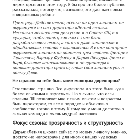
директорством в этом году. Я бы про это более публично
рассказывала, потому что, возможно, это даст нам новых
инициативных ребят.»
Прим. ред.: Действительно, осенью ни один кандидат не
выдвинулся на пост директора «Летней школы».
Несколько месяцев шли дискуссии и в Совете ЛШ, и в
кулуарах, чтобы понять, как нам с этим быть,
разрабатывались планы, а кого-то даже заманивали и
обрабатывали, склоняя к выдвижению. В итоге повторное
выдвижение кандидатов принесло трех человек: Григория
Тарасевича, Варвару Фуфаеву и Дарью Шелудяк. Гриша и
Варя, бывалые летнешкольники и не единожды в
прошлом директора проекта, сняли свои кандидатуры в
пользу Даши.
Не страшно ли тебе быть таким молодым директором?
Естественно, страшно. Все директора до этого были куда
более опытными и взрослыми. Но я считаю, что если
правила ЛШ позволяют мне с таким опытом и возрастом
быть директором, то все в порядке и объективно
сообщество готово к этому. К тому же у меня достаточно
сильная команда и очень мудрый наставник.
Фокус сезона: прозрачность и структурность
Дарья:
«Летняя школа» сейчас, по моему личному мнению,
достаточно непрозрачна для многих наших чудесных