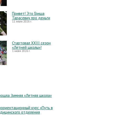
Привет! Это Гриша
Тарасевич про деньги
11 июля 2026 г.
Стартовал XXIII сезон
«Летней школы»!
1 июля 2026 г.
рошла Зимняя «Летняя школа»
ориентационный курс «Путь в
едицинского отделения