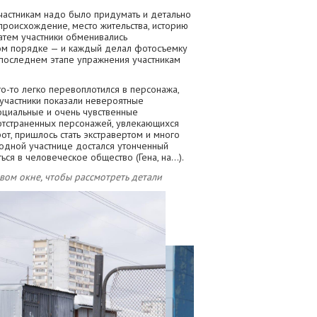
частникам надо было придумать и детально
происхождение, место жительства, историю
Затем участники обменивались
ом порядке — и каждый делал фотосъемку
 последнем этапе упражнения участникам
о-то легко перевоплотился в персонажа,
 участники показали невероятные
социальные и очень чувственные
отстраненных персонажей, увлекающихся
от, пришлось стать экстравертом и много
одной участнице достался утонченный
я в человеческое общество (Гена, на...).
ом окне, чтобы рассмотреть детали