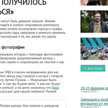
Е ПОЛУЧИЛОСЬ
ЬСЯ»
я могут быть длиннее недели. Зимняя
 марта в учебно-спортивном комплексе
ники успели исследовать города и графы,
роспать пару завтраков и немного изменить
 мастерские и те, кто делал эту школу
й фотографии
ссказывать истории с помощью фотографии:
омбинировать документальный взгляд с
ать серию и сопроводить ее текстом и как
>> все статьи
 на ЗЛШ в совсем непривычном для нас
без звезд над головой и костра с гитарой,
то Артем Пучков. — Изначально было
"а где мы будем жить", "а как нас будут
м учиться", а на деле оказалось что
база
20-23 февраля п
подходит для нашей любимой "Летней
1 марта 2025 г.
Завершился проф
медицину» от м
Летняя школа» без палаток и дежурств,
30 апреля 2022 г.