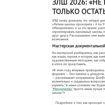
ЗЛШ 2026: «Н
ТОЛЬКО ОСТАТ
ЗЛШ снова доказала, что четыре дн
«Летняя школа» проходила с 6 по 9
«Менделеево» и за это время участ
спроектировать идеальные школы, п
друг друга. Рассказываем, чем жили
возможной.
Мастерская документально
На мастерской разбирались, как ра
как искать героев и истории, как к
художественным методами, как собр
в итоге ее представить.
«В этом году впервые проводились
формате — без палаток и дежурств, 
— рассказывает координатор ДокФо
волнительно и задавались вопросами 
кормить", "в каких условиях мы буде
"Менделеево"
просто никак лучше 
школы"!»
Подробнее о том, как проходит «