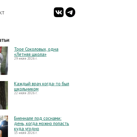
КТ
атьи
Трое Соколовых, одна
«Летняя школа»
29 июля 2026 г.
Каждый врач когда-то был
школьником
22 июля 2026 г.
Биеннале под соснами:
день, когда можно попасть
куда угодно
15 июля 2026 г.