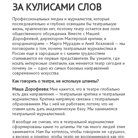
ЗА КУЛИСАМИ СЛОВ
Профессиональных медиа и журналистов, которые
последовательно и глубоко освещали бы театральную
жизнь, практически нет, поэтому театр остается вне поля
общественного обсуждения. Вместе с Машей
Дорофеевой, директором Мастерской критики, и
координаторами — Марго Мурадян и Аней Хохловой — мы
поговорили о том, почему театральная журналистика в
России еще в зародыше и с какими трудностями
сталкиваются ее первые представители. Вы узнаете, где
искать интересные спектакли, как меняется театр сегодня и
почему он — одно из самых базовых направлений
современного искусства.
Как говорить о театре, не используя штампы?
Маша Дорофеева:
Мне кажется, что в театре глобально
есть два направления — театральная критика и театральная
журналистика. Критика напрямую связана с театральным
образованием. Мы с ней не работаем, потому что не
ставим цель дать академическую базу. Мы занимаемся
театральной журналистикой.
Я вообще не считаю, что в театральной журналистике
сформированы какие-то штампы. Не так много людей этим
занимаются. Нам бы хотелось, чтобы говорили не «душно»,
а весело и понятно, чтобы театр не воспринимался как что-