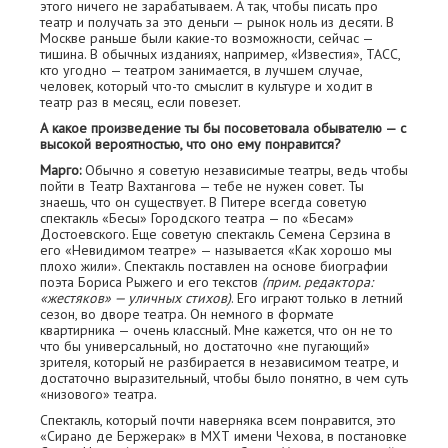
этого ничего не зарабатываем. А так, чтобы писать про
театр и получать за это деньги — рынок ноль из десяти. В
Москве раньше были какие-то возможности, сейчас —
тишина. В обычных изданиях, например, «Известия», ТАСС,
кто угодно — театром занимается, в лучшем случае,
человек, который что-то смыслит в культуре и ходит в
театр раз в месяц, если повезет.
А какое произведение ты бы посоветовала обывателю — с
высокой вероятностью, что оно ему понравится?
Марго:
Обычно я советую независимые театры, ведь чтобы
пойти в Театр Вахтангова — тебе не нужен совет. Ты
знаешь, что он существует. В Питере всегда советую
спектакль «Бесы» Городского театра — по «Бесам»
Достоевского. Еще советую спектакль Семена Серзина в
его «Невидимом театре» — называется «Как хорошо мы
плохо жили». Спектакль поставлен на основе биографии
поэта Бориса Рыжего и его текстов
(прим. редактора:
«жестяков» — уличных стихов)
. Его играют только в летний
сезон, во дворе театра. Он немного в формате
квартирника — очень классный. Мне кажется, что он не то
что бы универсальный, но достаточно «не пугающий»
зрителя, который не разбирается в независимом театре, и
достаточно выразительный, чтобы было понятно, в чем суть
«низового» театра.
Спектакль, который почти наверняка всем понравится, это
«Сирано де Бержерак» в МХТ имени Чехова, в постановке