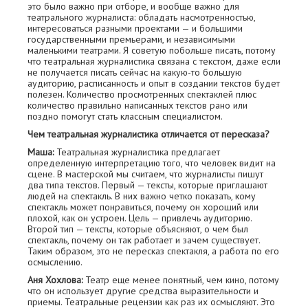
это было важно при отборе, и вообще важно для
театрального журналиста: обладать насмотренностью,
интересоваться разными проектами — и большими
государственными премьерами, и независимыми
маленькими театрами. Я советую побольше писать, потому
что театральная журналистика связана с текстом, даже если
не получается писать сейчас на какую-то большую
аудиторию, расписанность и опыт в создании текстов будет
полезен. Количество просмотренных спектаклей плюс
количество правильно написанных текстов рано или
поздно помогут стать классным специалистом.
Чем театральная журналистика отличается от пересказа?
Маша:
Театральная журналистика предлагает
определенную интерпретацию того, что человек видит на
сцене. В мастерской мы считаем, что журналисты пишут
два типа текстов. Первый — тексты, которые приглашают
людей на спектакль. В них важно четко показать, кому
спектакль может понравиться, почему он хороший или
плохой, как он устроен. Цель — привлечь аудиторию.
Второй тип — тексты, которые объясняют, о чем был
спектакль, почему он так работает и зачем существует.
Таким образом, это не пересказ спектакля, а работа по его
осмыслению.
Аня Хохлова:
Театр еще менее понятный, чем кино, потому
что он использует другие средства выразительности и
приемы. Театральные рецензии как раз их осмысляют. Это