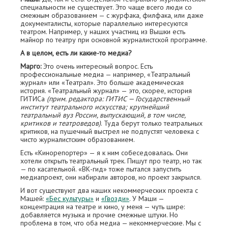
специальности не существует. Это чаще всего люди со
смежным образованием — с журфака, филфака, или даже
документалисты, которые параллельно интересуются
театром. Например, у наших участниц из Вышки есть
майнор по театру при основной журналистской программе.
А в целом, есть ли какие-то медиа?
Марго:
Это очень интересный вопрос. Есть
профессиональные медиа — например, «Театральный
журнал» или «Театрал». Это больше академическая
история. «Театральный журнал» — это, скорее, история
ГИТИСа
(прим. редактора: ГИТИС — Государственный
институт театрального искусства; крупнейший
театральный вуз России, выпускающий, в том числе,
критиков и театроведов)
. Туда берут только театральных
критиков, на пушечный выстрел не подпустят человека с
чисто журналистским образованием.
Есть «Кинорепортер» — я к ним собеседовалась. Они
хотели открыть театральный трек. Пишут про театр, но так
— по касательной. «ВК-гид» тоже пытался запустить
медиапроект, они набирали авторов, но проект закрылся.
И вот существуют два наших некоммерческих проекта с
Машей:
«Бес культуры»
и
«Гвозди»
. У Маши —
концентрация на театре и кино, у меня — чуть шире:
добавляется музыка и прочие смежные штуки. Но
проблема в том, что оба медиа — некоммерческие. Мы с