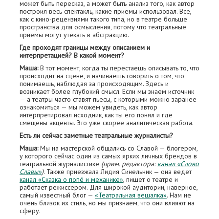
может быть пересказ, а может быть анализ того, как автор
построил весь спектакль, какие приемы использовал. Все,
как с кино-рецензиями такого типа, но в театре больше
пространства для осмысления, потому что театральные
приемы могут утекать в абстракцию.
Где проходят границы между описанием и
интерпретацией? В какой момент?
Маша:
В тот момент, когда ты перестаешь описывать то, что
происходит на сцене, и начинаешь говорить о том, что
понимаешь, наблюдая за происходящим. Здесь и
возникает более глубокий смысл. Если мы знаем источник
— а театры часто ставят пьесы, с которыми можно заранее
ознакомиться — мы можем увидеть, как автор
интерпретировал исходник, как ты его понял и где
смещены акценты. Это уже скорее аналитическая работа.
Есть ли сейчас заметные театральные журналисты?
Маша:
Мы на мастерской общались со Славой — блогером,
у которого сейчас один из самых ярких личных брендов в
театральной журналистике
(прим. редактора:
канал «Слово
Славы»
)
. Также приезжала Лидия Синельник — она ведет
канал «Сказка о попé и механике»
, пишет о театре и
работает режиссером. Для широкой аудитории, наверное,
самый известный блог —
«Театральная вешалка»
. Нам не
очень близок их стиль, но мы признаем, что они влияют на
сферу.