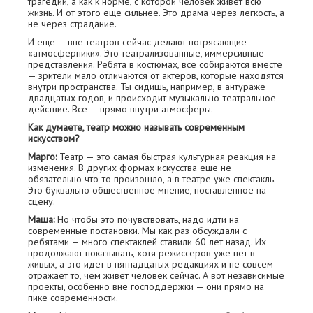
трагедии, а как к норме, с которой человек живет всю
жизнь. И от этого еще сильнее. Это драма через легкость, а
не через страдание.
И еще — вне театров сейчас делают потрясающие
«атмосферники». Это театрализованные, иммерсивные
представления. Ребята в костюмах, все собираются вместе
— зрители мало отличаются от актеров, которые находятся
внутри пространства. Ты сидишь, например, в антураже
двадцатых годов, и происходит музыкально-театральное
действие. Все — прямо внутри атмосферы.
Как думаете, театр можно называть современным
искусством?
Марго:
Театр — это самая быстрая культурная реакция на
изменения. В других формах искусства еще не
обязательно что-то произошло, а в театре уже спектакль.
Это буквально общественное мнение, поставленное на
сцену.
Маша:
Но чтобы это почувствовать, надо идти на
современные постановки. Мы как раз обсуждали с
ребятами — много спектаклей ставили 60 лет назад. Их
продолжают показывать, хотя режиссеров уже нет в
живых, а это идет в пятнадцатых редакциях и не совсем
отражает то, чем живет человек сейчас. А вот независимые
проекты, особенно вне господдержки — они прямо на
пике современности.