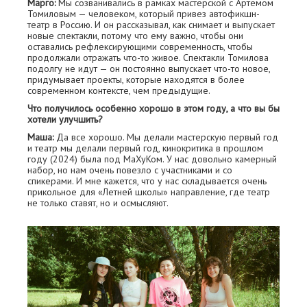
Марго:
Мы созванивались в рамках мастерской с Артемом
Томиловым — человеком, который привез автофикшн-
театр в Россию. И он рассказывал, как снимает и выпускает
новые спектакли, потому что ему важно, чтобы они
оставались рефлексирующими современность, чтобы
продолжали отражать что-то живое. Спектакли Томилова
подолгу не идут — он постоянно выпускает что-то новое,
придумывает проекты, которые находятся в более
современном контексте, чем предыдущие.
Что получилось особенно хорошо в этом году, а что вы бы
хотели улучшить?
Маша:
Да все хорошо. Мы делали мастерскую первый год
и театр мы делали первый год, кинокритика в прошлом
году (2024) была под МаХуКом. У нас довольно камерный
набор, но нам очень повезло с участниками и со
спикерами. И мне кажется, что у нас складывается очень
прикольное для «Летней школы» направление, где театр
не только ставят, но и осмысляют.