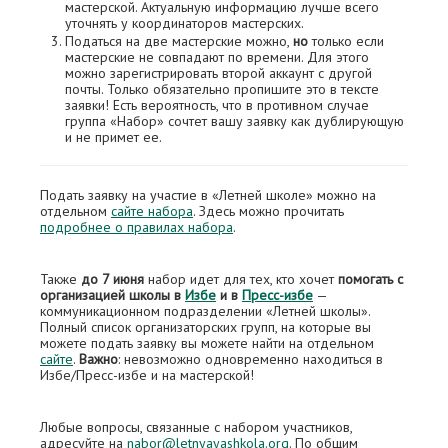
мастерской. Актуальную информацию лучше всего
уточнять у координаторов мастерских.
Податься на две мастерские можно,
но
только если
мастерские не совпадают по времени. Для этого
можно зарегистрировать второй аккаунт с другой
почты. Только обязательно пропишите это в тексте
заявки! Есть вероятность, что в противном случае
группа «Набор» сочтет вашу заявку как дублирующую
и не примет ее.
Подать заявку на участие в «Летней школе» можно на
отдельном
сайте набора
. Здесь можно прочитать
подробнее о правилах набора
.
Также
до 7 июня
набор идет для тех, кто хочет
помогать с
организацией школы в
Избе
и в
Пресс-избе
—
коммуникационном подразделении «Летней школы».
Полный список организаторских групп, на которые вы
можете подать заявку вы можете найти на отдельном
сайте
.
Важно
: невозможно одновременно находиться в
Избе/Пресс-избе и на мастерской!
Любые вопросы, связанные с набором участников,
адресуйте на
nabor@letnyayashkola.org
. По общим