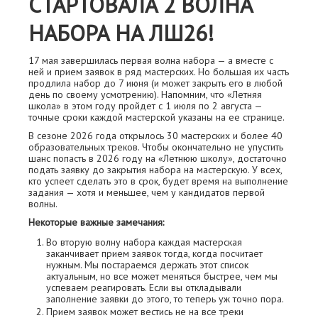
СТАРТОВАЛА 2 ВОЛНА
НАБОРА НА ЛШ26!
17 мая завершилась первая волна набора — а вместе с
ней и прием заявок в ряд мастерских. Но большая их часть
продлила набор до 7 июня (и может закрыть его в любой
день по своему усмотрению). Напомним, что «Летняя
школа» в этом году пройдет с 1 июля по 2 августа —
точные сроки каждой мастерской указаны на ее странице.
В сезоне 2026 года открылось 30 мастерских и более 40
образовательных треков. Чтобы окончательно не упустить
шанс попасть в 2026 году на «Летнюю школу», достаточно
подать заявку до закрытия набора на мастерскую. У всех,
кто успеет сделать это в срок, будет время на выполнение
задания — хотя и меньшее, чем у кандидатов первой
волны.
Некоторые важные замечания:
Во вторую волну набора каждая мастерская
заканчивает прием заявок тогда, когда посчитает
нужным. Мы постараемся держать этот список
актуальным, но все может меняться быстрее, чем мы
успеваем реагировать. Если вы откладывали
заполнение заявки до этого, то теперь уж точно пора.
Прием заявок может вестись не на все треки