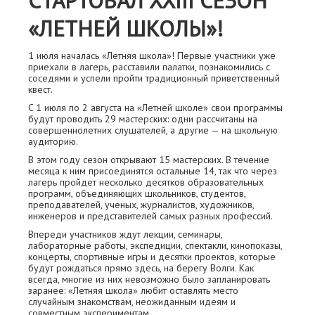
СТАРТОВАЛ XXIII СЕЗОН
«ЛЕТНЕЙ ШКОЛЫ»!
1 июля началась «Летняя школа»! Первые участники уже
приехали в лагерь, расставили палатки, познакомились с
соседями и успели пройти традиционный приветственный
квест.
C 1 июля по 2 августа на «Летней школе» свои программы
будут проводить 29 мастерских: одни рассчитаны на
совершеннолетних слушателей, а другие — на школьную
аудиторию.
В этом году сезон открывают 15 мастерских. В течение
месяца к ним присоединятся остальные 14, так что через
лагерь пройдет несколько десятков образовательных
программ, объединяющих школьников, студентов,
преподавателей, ученых, журналистов, художников,
инженеров и представителей самых разных профессий.
Впереди участников ждут лекции, семинары,
лабораторные работы, экспедиции, спектакли, кинопоказы,
концерты, спортивные игры и десятки проектов, которые
будут рождаться прямо здесь, на берегу Волги. Как
всегда, многие из них невозможно было запланировать
заранее: «Летняя школа» любит оставлять место
случайным знакомствам, неожиданным идеям и
совместным экспериментам.