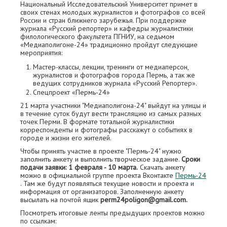
Национальный Исследовательский Университет примет в
своих стенах молодых журналистов и фотографов со всей
России и стран ближнего зарубежья. При поддержке
журнала «Русский репортер» и кафедры журналистики
филологического факультета ПГНИУ, на седьмом
«Медиаполигоне-24» традиционно пройдут следующие
мероприятия:
Мастер-классы, лекции, тренинги от медиаперсон,
журналистов и фотографов города Пермь, а так же
ведущих сотрудников журнала «Русский Репортер».
Спецпроект «Пермь-24»
21 марта участники "Медиаполигона-24" выйдут на улицы и
в течение суток будут вести трансляцию из самых разных
точек Перми. В формате тотальной журналистики
корреспонденты и фотографы расскажут о событиях в
городе и жизни его жителей.
Чтобы принять участие в проекте "Пермь-24" нужно
заполнить анкету и выполнить творческое задание.
Сроки
подачи заявки: 1 февраля - 10 марта.
Скачать анкету
можно в официальной группе проекта Вконтакте
Пермь-24
. Там же будут появляться текущие новости и проекта и
информация от организаторов. Заполненную анкету
высылать на почтой ящик
perm24poligon@gmail.com.
Посмотреть итоговые ленты предыдущих проектов можно
по ссылкам: