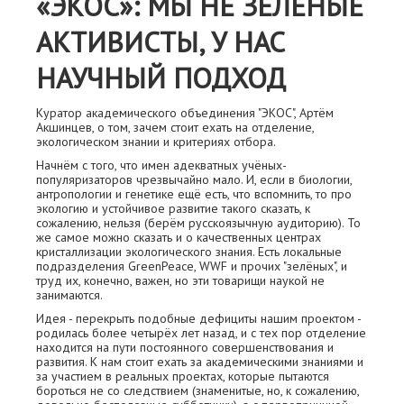
«ЭКОС»: МЫ НЕ ЗЕЛЕНЫЕ
АКТИВИСТЫ, У НАС
НАУЧНЫЙ ПОДХОД
Куратор академического объединения "ЭКОС", Артём
Акшинцев, о том, зачем стоит ехать на отделение,
экологическом знании и критериях отбора.
Начнём с того, что имен адекватных учёных-
популяризаторов чрезвычайно мало. И, если в биологии,
антропологии и генетике ещё есть, что вспомнить, то про
экологию и устойчивое развитие такого сказать, к
сожалению, нельзя (берём русскоязычную аудиторию). То
же самое можно сказать и о качественных центрах
кристаллизации экологического знания. Есть локальные
подразделения GreenPeace, WWF и прочих "зелёных", и
труд их, конечно, важен, но эти товарищи наукой не
занимаются.
Идея - перекрыть подобные дефициты нашим проектом -
родилась более четырёх лет назад, и с тех пор отделение
находится на пути постоянного совершенствования и
развития. К нам стоит ехать за академическими знаниями и
за участием в реальных проектах, которые пытаются
бороться не со следствием (знаменитые, но, к сожалению,