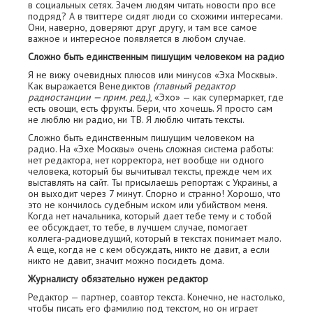
в социальных сетях. Зачем людям читать новости про все
подряд? А в твиттере сидят люди со схожими интересами.
Они, наверно, доверяют друг другу, и там все самое
важное и интересное появляется в любом случае.
Сложно быть единственным пишущим человеком на радио
Я не вижу очевидных плюсов или минусов «Эха Москвы».
Как выражается Венедиктов
(главный редактор
радиостанции — прим. ред.)
, «Эхо» — как супермаркет, где
есть овощи, есть фрукты. Бери, что хочешь. Я просто сам
не люблю ни радио, ни ТВ. Я люблю читать тексты.
Сложно быть единственным пишущим человеком на
радио. На «Эхе Москвы» очень сложная система работы:
нет редактора, нет корректора, нет вообще ни одного
человека, который бы вычитывал тексты, прежде чем их
выставлять на сайт. Ты присылаешь репортаж с Украины, а
он выходит через 7 минут. Спорно и странно! Хорошо, что
это не кончилось судебным иском или убийством меня.
Когда нет начальника, который дает тебе тему и с тобой
ее обсуждает, то тебе, в лучшем случае, помогает
коллега-радиоведущий, который в текстах понимает мало.
А еще, когда не с кем обсуждать, никто не давит, а если
никто не давит, значит можно посидеть дома.
Журналисту обязательно нужен редактор
Редактор — партнер, соавтор текста. Конечно, не настолько,
чтобы писать его фамилию под текстом, но он играет