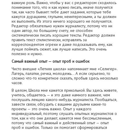
важную роль. Важно, чтобы у вас с редактором сходилось
понимание того, что и как нужно писать, иначе получится
так, как часто бывает: тебе дают задания, которые тебе
кажутся дурацкими, глупыми, неинтересными, а ты должен
их выполнять. Из этого ничего хорошего не получается.
Редактор обязательно нужен журналисту, потому что ни
один автор, по большому счету, не способен
систематически писать хорошие тексты. Редактор должен
править текст стилистически, исправлять за
корреспондентом огрехи и даже подсказывать ему, как
лучше поймать сюжет, как лучше написать. Это очень
полезно и нужно.
Самый важный опыт — опыт проб и ошибок
Чисто внешне «Летняя школа» напоминает мне «Селигер».
Лагерь, палатки, речка, молодежь… А если серьезно, то
сложно что-то конкретное сказать, пробыв здесь несколько
часов.
В целом, Школа мне кажется прикольной. Вы здесь живете,
учитесь, общаетесь — и это даже намного важнее, чем
послушать лекцию какого-нибудь журналиста. Пообщаться,
завести связи, обсудить с вашими друзьями какие-то
проекты — это очень важно. Опыт у каждого
индивидуальный, поэтому слушать опытных журналистов о
том, как и что они делают, кажется мне бессмысленным,
потому что самый важный и действенный опыт — опыт
проб и ошибок. Только он помогает сформироваться