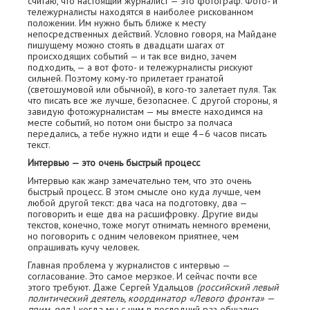
считаю, что настоящий журналист — это фотограф. Фото- и
тележурналисты находятся в наиболее рискованном
положении. Им нужно быть ближе к месту
непосредственных действий. Условно говоря, на Майдане
пишущему можно стоять в двадцати шагах от
происходящих событий — и так все видно, зачем
подходить, — а вот фото- и тележурналисты рискуют
сильней. Поэтому кому-то прилетает гранатой
(светошумовой или обычной), в кого-то залетает пуля. Так
что писать все же лучше, безопаснее. С другой стороны, я
завидую фотожурналистам — мы вместе находимся на
месте событий, но потом они быстро за полчаса
передались, а тебе нужно идти и еще 4–6 часов писать
текст.
Интервью — это очень быстрый процесс
Интервью как жанр замечательно тем, что это очень
быстрый процесс. В этом смысле оно куда лучше, чем
любой другой текст: два часа на подготовку, два —
поговорить и еще два на расшифровку. Другие виды
текстов, конечно, тоже могут отнимать немного времени,
но поговорить с одним человеком приятнее, чем
опрашивать кучу человек.
Главная проблема у журналистов с интервью —
согласование. Это самое мерзкое. И сейчас почти все
этого требуют. Даже Сергей Удальцов
(российский левый
политический деятель, координатор «Левого фронта» —
прим. ред.)
, когда мы с ним в последний раз общались,