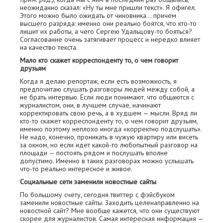
неожиданно сказал: «Ну ты мне пришли текст». Я офигел.
Этого можно было ожидать от чиновника… причем
высшего разряда: именно они реально боятся, что кто-то
лишит их работы, а чего Сергею Удальцову-то бояться?
Согласование очень затягивает процесс и нередко влияет
на качество текста.
Мало кто скажет корреспонденту то, о чем говорит
друзьям
Когда я делаю репортаж, если есть возможность, я
предпочитаю слушать разговоры людей между собой, а
не брать интервью. Если люди понимают, что общаются с
журналистом, они, в лучшем случае, начинают
корректировать свою речь, а в худшем — мысли. Вряд ли
кто-то скажет корреспонденту то, о чем говорит друзьям,
именно поэтому неплохо иногда «корректно подслушать».
Не надо, конечно, проникать в чужую квартиру или висеть
за окном, но если идет какой-то любопытный разговор на
площади — постоять рядом и послушать вполне
допустимо. Именно в таких разговорах можно услышать
что-то реально интересное и живое.
Социальные сети заменили новостные сайты
По большому счету, сегодня твиттер с фэйсбуком
заменили новостные сайты. Заходить целенаправленно на
новостной сайт? Мне вообще кажется, что они существуют
скорее для журналистов. Самая интересная информация —