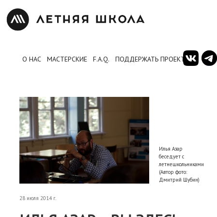
О НАС
МАСТЕРСКИЕ
F.A.Q.
ПОДДЕРЖАТЬ ПРОЕКТ
Илья Азар
беседует с
летнешкольниками
(Автор фото:
Дмитрий Шубин)
28 июля 2014 г.