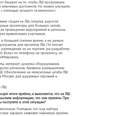
тот бюджет на то, чтобы ЛШ продолжала
е ключевых достоинств. Но можно улучшить
ы с помощью лучшего технического
ание студии на ЛШ, покупка дорогой
онарные проекторы для больших залов),
ля проведения мероприятий в регионах
 для привлечения участников.
 в большей степени время, а не деньги:
рогрантов для проектов ЛШ. По итогам
 размещение их на портале (на разработку
). Вслух по телефону не произнесу, но
лоббировать.
нты, интернет, докупка оборудования,
ругих регионов. Активное размышление
 ЛШ. Обеспечение на межсезонье штаба ЛШ
в Москве для душевных терзаний и
а ЛШ.
одит итоги приёма, и выясняется, что на ЛШ
ыслали информацию, что они приняты. При
 поступите в этой ситуации?
листичная. Учитывая, что ход набора
рские заранее заявляют максимум приёма.