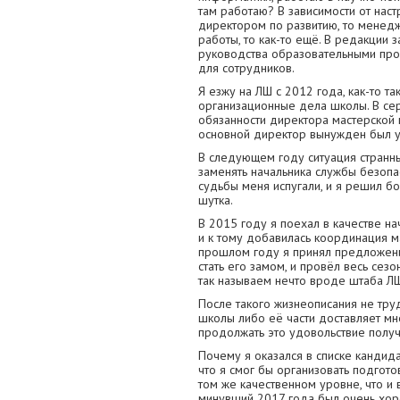
там работаю? В зависимости от наст
директором по развитию, то менед
работы, то как-то ещё. В редакции
руководства образовательными про
для сотрудников.
Я езжу на ЛШ с 2012 года, как-то та
организационные дела школы. В се
обязанности директора мастерской 
основной директор вынужден был у
В следующем году ситуация странн
заменять начальника службы безопа
судьбы меня испугали, и я решил бо
шутка.
В 2015 году я поехал в качестве нач
и к тому добавилась координация м
прошлом году я принял предложен
стать его замом, и провёл весь сез
так называем нечто вроде штаба Л
После такого жизнеописания не тру
школы либо её части доставляет мн
продолжать это удовольствие получ
Почему я оказался в списке кандид
что я смог бы организовать подгот
том же качественном уровне, что и в
минувший 2017 года был очень хор