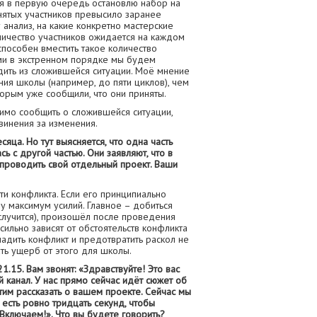
, я в первую очередь остановлю набор на
инятых участников превысило заранее
анализ, на какие конкретно мастерские
личество участников ожидается на каждом
 способен вместить такое количество
кими в экстренном порядке мы будем
дить из сложившейся ситуации. Моё мнение
ия школы (например, до пяти циклов), чем
торым уже сообщили, что они приняты.
имо сообщить о сложившейся ситуации,
винения за изменения.
яца. Но тут выясняется, что одна часть
ь с другой частью. Они заявляют, что в
 проводить свой отдельный проект. Ваши
ти конфликта. Если его принципиально
у максимум усилий. Главное – добиться
 случится), произошёл после проведения
ильно зависят от обстоятельств конфликта
ладить конфликт и предотвратить раскол не
ть ущерб от этого для школы.
1.15. Вам звонят: «Здравствуйте! Это вас
й канал. У нас прямо сейчас идёт сюжет об
тим рассказать о вашем проекте. Сейчас мы
есть ровно тридцать секунд, чтобы
 Включаем!». Что вы будете говорить?