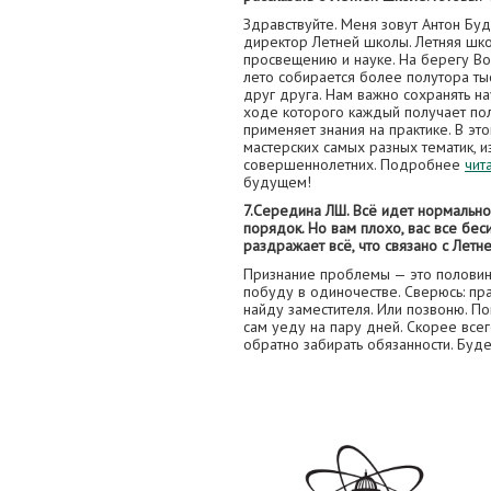
Здравствуйте. Меня зовут Антон Буд
директор Летней школы. Летняя шк
просвещению и науке. На берегу Во
лето собирается более полутора тыс
друг друга. Нам важно сохранять н
ходе которого каждый получает пол
применяет знания на практике. В эт
мастерских самых разных тематик, 
совершеннолетних. Подробнее
чит
будущем!
7.Середина ЛШ. Всё идет нормально,
порядок. Но вам плохо, вас все беси
раздражает всё, что связано с Летн
Признание проблемы — это половин
побуду в одиночестве. Сверюсь: пра
найду заместителя. Или позвоню. П
сам уеду на пару дней. Скорее всего
обратно забирать обязанности. Буде