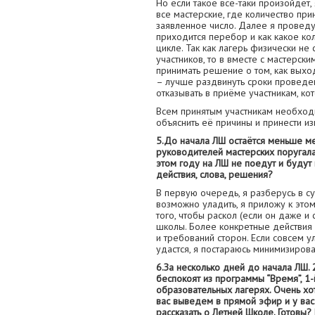
Но если такое всё-таки произойдёт
все мастерские, где количество пр
заявленное число. Далее я проведу 
приходится перебор и как какое ко
цикле. Так как лагерь физически не
участников, то в вместе с мастерс
принимать решение о том, как выхо
– лучше раздвинуть сроки проведен
отказывать в приёме участникам, ко
Всем принятым участникам необход
объяснить её причины и принести из
5.До начала ЛШ остаётся меньше мес
руководителей мастерских поругалас
этом году на ЛШ не поедут и будут
действия, слова, решения?
В первую очередь, я разберусь в су
возможно уладить, я приложу к этом
того, чтобы раскол (если он даже и
школы. Более конкретные действия с
и требований сторон. Если совсем у
удастся, я постараюсь минимизирова
6.За несколько дней до начала ЛШ. 2
беспокоят из программы “Время”, 1-
образовательных лагерях. Очень хо
вас выведем в прямой эфир и у вас 
рассказать о Летней Школе. Готовы?