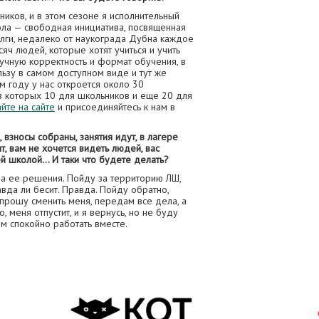
ников, и в этом сезоне я исполнительный
ола — свободная инициатива, посвященная
лги, недалеко от наукограда Дубна каждое
яч людей, которые хотят учиться и учить
аучную корректность и формат обучения, в
ьзу в самом доступном виде и тут же
ом году у нас откроется около 30
из которых 10 для школьников и еще 20 для
айте на сайте
и присоединяйтесь к нам в
 взносы собраны, занятия идут, в лагере
т, вам не хочется видеть людей, вас
ей школой… И таки что будете делать?
а ее решения. Пойду за территорию ЛШ,
вда ли бесит. Правда. Пойду обратно,
опрошу сменить меня, передам все дела, а
, меня отпустит, и я вернусь, но не буду
м спокойно работать вместе.