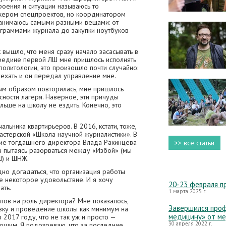
роения и ситуации называюсь то
жером спецпроектов, но координатором
 занимаюсь самыми разными вещами: от
граммами журнала до закупки ноутбуков
к вышло, что меня сразу начало засасывать в
редине первой ЛШ мне пришлось исполнять
политологии, это произошло почти случайно:
ехать и он передал управление мне.
ым образом повторилась, мне пришлось
сности лагеря. Наверное, эти причуды
льше на школу не ездить. Конечно, это
альника квартирьеров. В 2016, кстати, тоже,
астерской «Школа научной журналистики». В
ие тогдашнего директора Влада Ракинцева
>> все статьи
он пытаясь разорваться между «Избой» (мы
Ш) и ШНЖ.
дно догадаться, что организация работы
е некоторое удовольствие. И я хочу
20-23 февраля п
ать.
1 марта 2025 г.
атов на роль директора? Мне показалось,
Завершился проф
овку и проведение школы как минимум на
медицину» от м
 2017 году, что не так уж и просто —
30 апреля 2022 г.
ошим. Я подозреваю, что за последние