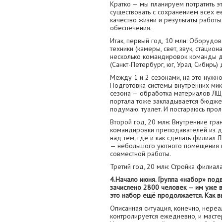
Кратко — мы планируем потратить э
существовать с сохранением всех е
качество жизни и результаты работ
обеспечения.
Итак, первый год, 10 млн: Оборудов
техники (камеры, свет, звук, стаци
несколько командировок команды д
(Санкт-Петербург, юг, Урал, Сибирь)
Между 1 и 2 сезонами, на это нужно
Подготовка системы внутренних мик
сезона — обработка материалов ЛШ,
портала тоже закладывается бюджет
подумаю: туалет. И постараюсь про
Второй год, 20 млн: Внутренние гра
командировки преподавателей из д
над тем, где и как сделать филиал
— небольшого уютного помещения 
совместной работы.
Третий год, 20 млн: Стройка филиал
4.Начало июня. Группа «набор» подв
зачислено 2800 человек — им уже в
это набор ещё продолжается. Как вы
Описанная ситуация, конечно, нереа
контролируется ежедневно, и масте