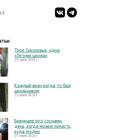
КТ
атьи
Трое Соколовых, одна
«Летняя школа»
29 июля 2026 г.
Каждый врач когда-то был
школьником
22 июля 2026 г.
Биеннале под соснами:
день, когда можно попасть
куда угодно
15 июля 2026 г.