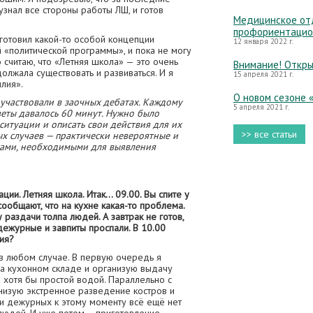
узнал все стороны работы ЛШ, и готов
Медицинское отд
профориентацио
 готовил какой-то особой концепции
12 января 2022 г.
й «политической программы», и пока не могу
о считаю, что «Летняя школа» — это очень
Внимание! Откры
должала существовать и развиваться. И я
15 апреля 2021 г.
илия».
О новом сезоне 
участвовали в заочных дебатах. Каждому
5 апреля 2021 г.
веты давалось 60 минут. Нужно было
ситуации и описать свои действия для их
>> все статьи
х случаев — практически невероятные и
ами, необходимыми для выявления
ции. Летняя школа. Итак… 09.00. Вы спите у
сообщают, что на кухне какая-то проблема.
 раздачи толпа людей. А завтрак не готов,
ежурные и завпиты проспали. В 10.00
ия?
в любом случае. В первую очередь я
а кухонном складе и организую выдачу
о хотя бы простой водой. Параллельно с
анизую экстренное разведение костров и
ли дежурных к этому моменту всё ещё нет