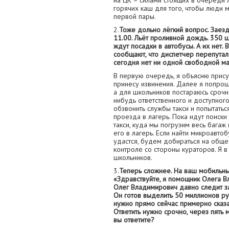
на ЦК – силами стоящих в очереди 
горячих каш для того, чтобы люди м
первой пары.
2.
Тоже дольно лёгкий вопрос. Заезд
11.00. Льёт проливной дождь. 350 
ждут посадки в автобусы. А их нет.
сообщают, что диспетчер перепутал 
сегодня нет ни одной свободной м
В первую очередь, я объясню прис
принесу извинения. Далее я попрош
а для школьников постараюсь срочно
нибудь ответственного и доступного
обзвонить службы такси и попытатьс
проезда в лагерь. Пока идут поиски
такси, куда мы погрузим весь багаж 
его в лагерь. Если найти микроавто
удастся, будем добираться на обще
контроле со стороны кураторов. Я 
школьников.
3.
Теперь сложнее. На ваш мобильны
«Здравствуйте, я помощник Олега В
Олег Владимирович давно следит з
Он готов выделить 50 миллионов ру
нужно прямо сейчас примерно сказат
Ответить нужно срочно, через пять 
вы ответите?