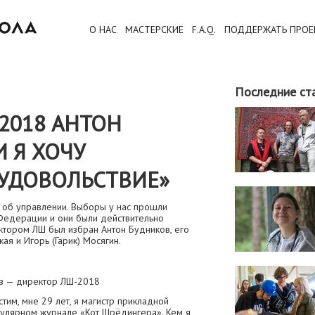
О НАС
МАСТЕРСКИЕ
F.A.Q.
ПОДДЕРЖАТЬ ПРОЕ
Последние ст
2018 АНТОН
 Я ХОЧУ
 УДОВОЛЬСТВИЕ»
 об управлении. Выборы у нас прошли
 Федерации и они были действительно
ктором ЛШ был избран Антон Будников, его
ая и Игорь (Гарик) Мосягин.
в — директор ЛШ-2018
стим, мне 29 лет, я магистр прикладной
пулярном журнале «Кот Шрёдингера». Кем я