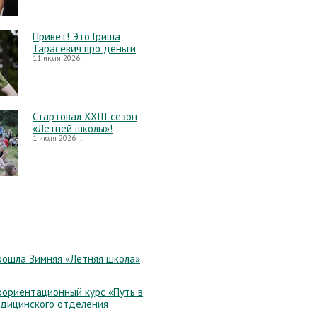
Привет! Это Гриша
Тарасевич про деньги
11 июля 2026 г.
Стартовал XXIII сезон
«Летней школы»!
1 июля 2026 г.
рошла Зимняя «Летняя школа»
ориентационный курс «Путь в
едицинского отделения