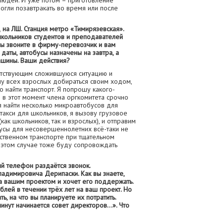
людей. И уже потом – приготовление
огли позавтракать во время или после
 на ЛШ. Станция метро «Тимирязевская».
школьников студентов и преподавателей
 Вы звоните в фирму-перевозчик и вам
даты, автобусы назначены на завтра, а
ашины. Ваши действия?
утствующим сложившуюся ситуацию и
у всех взрослых добираться своим ходом,
 найти транспорт. Я попрошу какого-
 в этот момент члена оргкомитета срочно
я найти несколько микроавтобусов для
 такси для школьников, я вызову грузовое
(как школьников, так и взрослых), и отправим
бусы для несовершеннолетних всё-таки не
ственном транспорте при тщательном
в этом случае тоже буду сопровождать
й телефон раздаётся звонок.
ладимировича Дерипаски. Как вы знаете,
а вашим проектом и хочет его поддержать.
блей в течении трёх лет на ваш проект. Но
ь, на что вы планируете их потратить.
минут начинается совет директоров…». Что