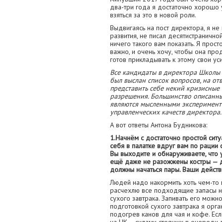
два-три года я достаточно хорошо 
взяться за это в новой роли.
Выдвигаясь на пост директора, я не
развития, не писал десятистранично
ничего такого вам показать. Я прост
важно, и очень хочу, чтобы она про
готов прикладывать к этому свои ус
Все кандидаты в директора Школы 
был выслан список вопросов, на от
представить себе некий кризисные 
разрешения. Большинство описанны
являются мысленными эксперимент
управленческих качеств директора.
А вот ответы Антона Будникова:
1.Начнём с достаточно простой ситуа
себя в палатке вдруг вам по рации 
Вы выходите и обнаруживаете, что у
ещё даже не разожжены костры — д
должны начаться пары. Ваши действ
Людей надо накормить хоть чем-то 
расчехлю все подходящие запасы н
сухого завтрака. Запивать его можн
подготовкой сухого завтрака я орг
подогрев канов для чая и кофе. Ес