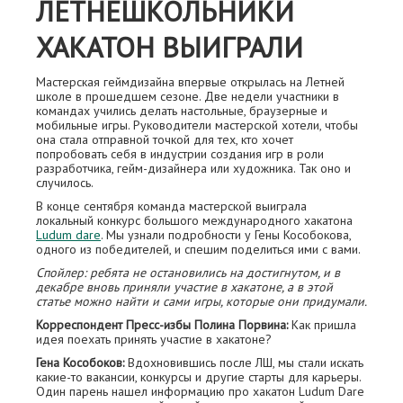
ЛЕТНЕШКОЛЬНИКИ
ХАКАТОН ВЫИГРАЛИ
Мастерская геймдизайна впервые открылась на Летней
школе в прошедшем сезоне. Две недели участники в
командах учились делать настольные, браузерные и
мобильные игры. Руководители мастерской хотели, чтобы
она стала отправной точкой для тех, кто хочет
попробовать себя в индустрии создания игр в роли
разработчика, гейм-дизайнера или художника. Так оно и
случилось.
В конце сентября команда мастерской выиграла
локальный конкурс большого международного хакатона
Ludum dare
. Мы узнали подробности у Гены Кособокова,
одного из победителей, и спешим поделиться ими с вами.
Спойлер: ребята не остановились на достигнутом, и в
декабре вновь приняли участие в хакатоне, а в этой
статье можно найти и сами игры, которые они придумали.
Корреспондент Пресс-избы Полина Порвина:
Как пришла
идея поехать принять участие в хакатоне?
Гена Кособоков:
Вдохновившись после ЛШ, мы стали искать
какие-то вакансии, конкурсы и другие старты для карьеры.
Один парень нашел информацию про хакатон Ludum Dare