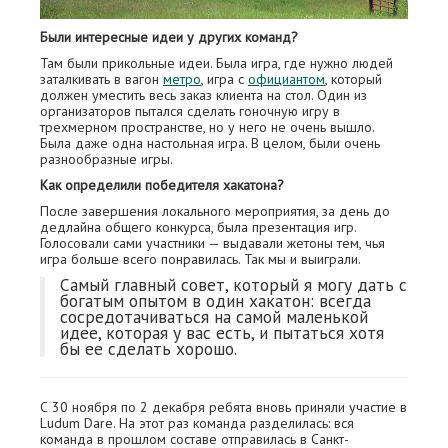
Были интересные идеи у других команд?
Там были прикольные идеи. Была игра, где нужно людей
заталкивать в вагон
метро
, игра с
официантом
, который
должен уместить весь заказ клиента на стол. Один из
организаторов пытался сделать гоночную игру в
трехмерном пространстве, но у него не очень вышло.
Была даже одна настольная игра. В целом, были очень
разнообразные игры.
Как определили победителя хакатона?
После завершения локального мероприятия, за день до
дедлайна общего конкурса, была презентация игр.
Голосовали сами участники — выдавали жетоны тем, чья
игра больше всего понравилась. Так мы и выиграли.
Самый главный совет, который я могу дать с
богатым опытом в один хакатон: всегда
сосредотачиваться на самой маленькой
идее, которая у вас есть, и пытаться хотя
бы ее сделать хорошо.
С 30 ноября по 2 декабря ребята вновь приняли участие в
Ludum Dare. На этот раз команда разделилась: вся
команда в прошлом составе отправилась в Санкт-