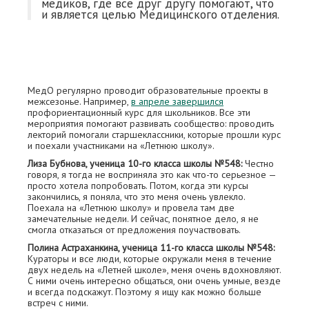
медиков, где все друг другу помогают, что
и является целью Медицинского отделения.
МедО регулярно проводит образовательные проекты в
межсезонье. Например,
в апреле завершился
профориентационный курс для школьников. Все эти
мероприятия помогают развивать сообщество: проводить
лекторий помогали старшеклассники, которые прошли курс
и поехали участниками на «Летнюю школу».
Лиза Бубнова, ученица 10-го класса школы №548:
Честно
говоря, я тогда не восприняла это как что-то серьезное —
просто хотела попробовать. Потом, когда эти курсы
закончились, я поняла, что это меня очень увлекло.
Поехала на «Летнюю школу» и провела там две
замечательные недели. И сейчас, понятное дело, я не
смогла отказаться от предложения поучаствовать.
Полина Астраханкина, ученица 11-го класса школы №548:
Кураторы и все люди, которые окружали меня в течение
двух недель на «Летней школе», меня очень вдохновляют.
С ними очень интересно общаться, они очень умные, везде
и всегда подскажут. Поэтому я ищу как можно больше
встреч с ними.