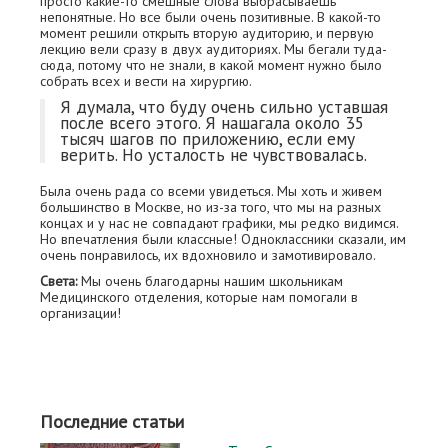
просто какие-то смешные слова выбрасываешь
непонятные. Но все были очень позитивные. В какой-то
момент решили открыть вторую аудиторию, и первую
лекцию вели сразу в двух аудиториях. Мы бегали туда-
сюда, потому что не знали, в какой момент нужно было
собрать всех и вести на хирургию.
Я думала, что буду очень сильно уставшая
после всего этого. Я нашагала около 35
тысяч шагов по приложению, если ему
верить. Но усталость не чувствовалась.
Была очень рада со всеми увидеться. Мы хоть и живем
большинство в Москве, но из-за того, что мы на разных
концах и у нас не совпадают графики, мы редко видимся.
Но впечатления были классные! Одноклассники сказали, им
очень понравилось, их вдохновило и замотивировало.
Света:
Мы очень благодарны нашим школьникам
Медицинского отделения, которые нам помогали в
организации!
Последние статьи