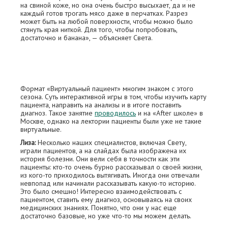
на свиной коже, но она очень быстро высыхает, да и не
каждый готов трогать мясо даже в перчатках. Разрез
может быть на любой поверхности, чтобы можно было
стянуть края ниткой. Для того, чтобы попробовать,
достаточно и банана», — объясняет Света.
Формат «Виртуальный пациент» многим знаком с этого
сезона. Суть интерактивной игры в том, чтобы изучить карту
пациента, направить на анализы и в итоге поставить
диагноз. Такое занятие
проводилось
и на «After школе» в
Москве, однако на лектории пациенты были уже не такие
виртуальные.
Лиза:
Несколько наших специалистов, включая Свету,
играли пациентов, а на слайдах была изображена их
история болезни. Они вели себя в точности как эти
пациенты: кто-то очень бурно рассказывал о своей жизни,
из кого-то приходилось вытягивать. Иногда они отвечали
невпопад или начинали рассказывать какую-то историю.
Это было смешно! Интересно взаимодействовать с
пациентом, ставить ему диагноз, основываясь на своих
медицинских знаниях. Понятно, что они у нас еще
достаточно базовые, но уже что-то мы можем делать.