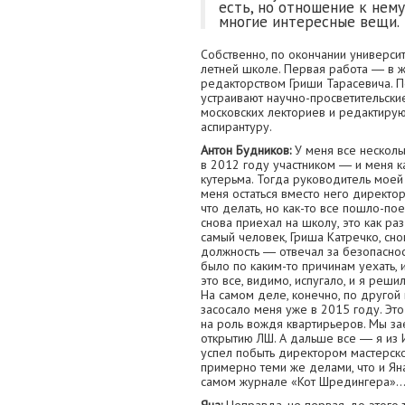
есть, но отношение к нем
многие интересные вещи.
Собственно, по окончании универси
летней школе. Первая работа ― в 
редакторством Гриши Тарасевича. 
устраивают научно-просветительски
московских лекториев и редактирую
аспирантуру.
Антон Будников:
У меня все несколь
в 2012 году участником ― и меня к
кутерьма. Тогда руководитель моей
меня остаться вместо него директо
что делать, но как-то все пошло-по
снова приехал на школу, это как ра
самый человек, Гриша Катречко, сно
должность ― отвечал за безопаснос
было по каким-то причинам уехать, 
это все, видимо, испугало, и я реш
На самом деле, конечно, по другой
засосало меня уже в 2015 году. Это
на роль вождя квартирьеров. Мы за
открытию ЛШ. А дальше все ― я из И
успел побыть директором мастерск
примерно теми же делами, что и Ян
самом журнале «Кот Шредингера»..