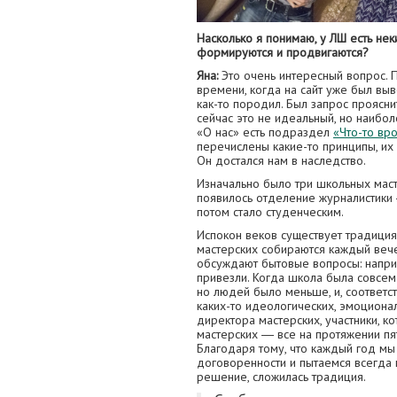
Насколько я понимаю, у ЛШ есть не
формируются и продвигаются?
Яна:
Это очень интересный вопрос. По
времени, когда на сайт уже был вы
как-то породил. Был запрос прояснит
сейчас это не идеальный, но наибол
«О нас» есть подраздел
«Что-то вр
перечислены какие-то принципы, их
Он достался нам в наследство.
Изначально было три школьных маст
появилось отделение журналистики 
потом стало студенческим.
Испокон веков существует традиция
мастерских собираются каждый веч
обсуждают бытовые вопросы: наприм
привезли. Когда школа была совсем
но людей было меньше, и, соответ
каких-то идеологических, эмоционал
директора мастерских, участники, 
мастерских ― все на протяжении пя
Благодаря тому, что каждый год мы
договоренности и пытаемся всегда 
решение, сложилась традиция.