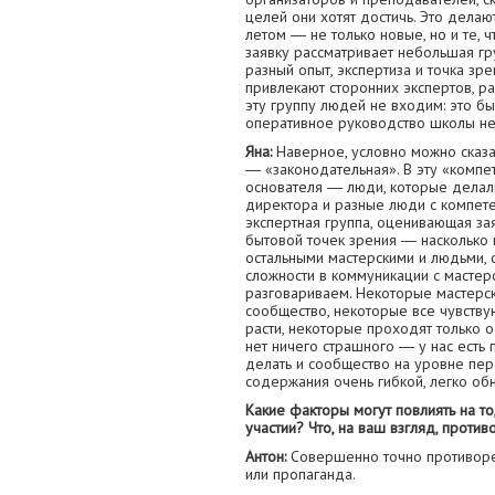
целей они хотят достичь. Это делаю
летом ― не только новые, но и те, 
заявку рассматривает небольшая гр
разный опыт, экспертиза и точка зр
привлекают сторонних экспертов, ра
эту группу людей не входим: это 
оперативное руководство школы не 
Яна:
Наверное, условно можно сказат
― «законодательная». В эту «компет
основателя ― люди, которые дела
директора и разные люди с компете
экспертная группа, оценивающая за
бытовой точек зрения ― насколько 
остальными мастерскими и людьми, 
сложности в коммуникации с мастер
разговариваем. Некоторые мастерск
сообщество, некоторые все чувству
расти, некоторые проходят только о
нет ничего страшного ― у нас есть
делать и сообщество на уровне пер
содержания очень гибкой, легко об
Какие факторы могут повлиять на то
участии? Что, на ваш взгляд, проти
Антон:
Совершенно точно противоре
или пропаганда.