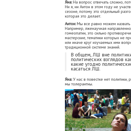
Яна:
На вопрос отвечать сложно, по
Ни я, ни Антон в этом году не учас
сезоне, потому это отдельный разго
которая это делает.
Антон:
Мы все равно можем назвать т
Например, лженаучная направленнос
гомеопатии, это сильно противоречи
мастерские, тематики которых не п
или иначе круг изучаемых ими вопр
традиционной системе знаний.
В общем, ЛШ вне политик
политических взглядов ка
какие угодно политически
касаться ЛШ.
Яна:
У нас в повестке нет политики, 
мы толерантны.