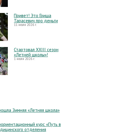
Привет! Это Гриша
Тарасевич про деньги
11 июля 2026 г.
Стартовал XXIII сезон
«Летней школы»!
1 июля 2026 г.
рошла Зимняя «Летняя школа»
ориентационный курс «Путь в
едицинского отделения