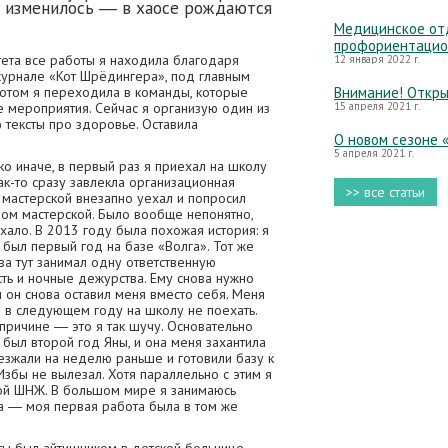
у изменилось ― в хаосе рождаются
Медицинское отд
профориентацио
тета все работы я находила благодаря
12 января 2022 г.
журнале «Кот Шрёдингера», под главным
Потом я переходила в команды, которые
Внимание! Откры
е мероприятия. Сейчас я организую один из
15 апреля 2021 г.
 тексты про здоровье. Оставила
О новом сезоне 
5 апреля 2021 г.
ко иначе, в первый раз я приехал на школу
ак-то сразу завлекла организационная
>> все статьи
 мастерской внезапно уехал и попросил
ром мастерской. Было вообще непонятно,
ехало. В 2013 году была похожая история: я
з был первый год на базе «Волга». Тот же
ва тут занимал одну ответственную
ть и ночные дежурства. Ему снова нужно
и он снова оставил меня вместо себя. Меня
ил в следующем году на школу не поехать.
 причине ― это я так шучу. Основательно
 был второй год Яны, и она меня захантила
езжали на неделю раньше и готовили базу к
збы не вылезал. Хотя параллельно с этим я
ой ШНЖ. В большом мире я занимаюсь
а ― моя первая работа была в том же
.