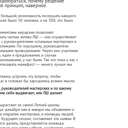
разобраться, почему решение
й принцип, наверное.
ь большой, возможность послушать каждого
поле было 50 человек, а не 500, это было
лементами иерархии позволяет
ыть частью актива ЛШ ― они осуществляют
 с руководителями остальных мастерских и
астниками. По-хорошему, руководители
льными проводниками. Через них участники
, идеи и предложения, и случаи
льниками, у нас были. Так что пока у нас с
реписывать манифест ― ничего лучше мы
ались устроить эту встречу, чтобы
ас в головах бы зародились всякие мысли.
, руководителей мастерских и по какому
ми себя выдвигают, или ЛШ делает
вырастают из самой Летней школы.
це декабря или в январе мы объявляем о
а открытие мастерских, и команды людей,
 будущем сезоне, составляют эти заявки. В
тся делать, представляется команда
олько они хотят набрать участников, каких