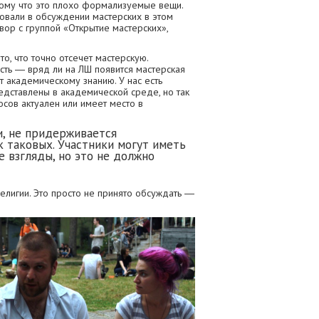
тому что это плохо формализуемые вещи.
твовали в обсуждении мастерских в этом
вор с группой «Открытие мастерских»,
о, что точно отсечет мастерскую.
ть ― вряд ли на ЛШ появится мастерская
т академическому знанию. У нас есть
редставлены в академической среде, но так
осов актуален или имеет место в
и, не придерживается
к таковых. Участники могут иметь
е взгляды, но это не должно
религии. Это просто не принято обсуждать ―