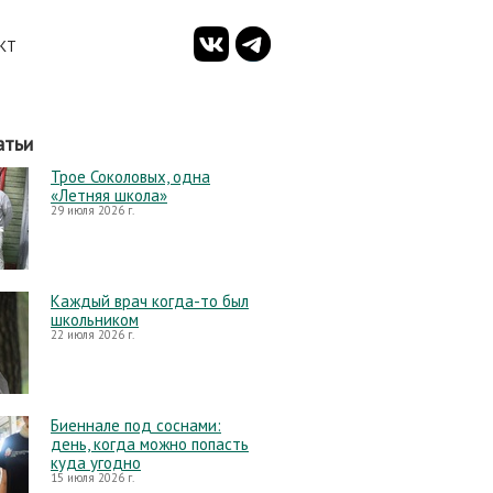
КТ
атьи
Трое Соколовых, одна
«Летняя школа»
29 июля 2026 г.
Каждый врач когда-то был
школьником
22 июля 2026 г.
Биеннале под соснами:
день, когда можно попасть
куда угодно
15 июля 2026 г.