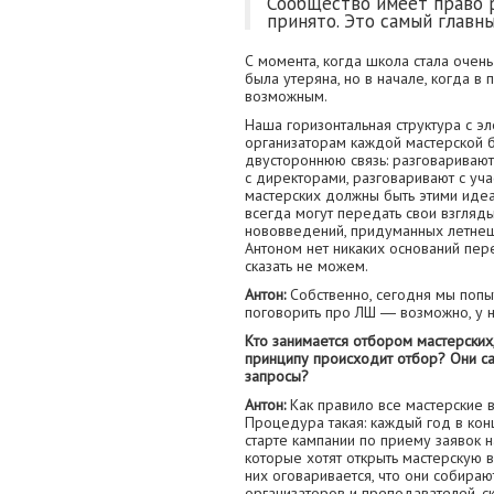
Сообщество имеет право 
принято. Это самый главны
С момента, когда школа стала очен
была утеряна, но в начале, когда в 
возможным.
Наша горизонтальная структура с э
организаторам каждой мастерской б
двустороннюю связь: разговаривают
с директорами, разговаривают с уч
мастерских должны быть этими идеа
всегда могут передать свои взгляды
нововведений, придуманных летнешко
Антоном нет никаких оснований пе
сказать не можем.
Антон:
Собственно, сегодня мы попыт
поговорить про ЛШ ― возможно, у н
Кто занимается отбором мастерских
принципу происходит отбор? Они са
запросы?
Антон:
Как правило все мастерские 
Процедура такая: каждый год в кон
старте кампании по приему заявок н
которые хотят открыть мастерскую в
них оговаривается, что они собираю
организаторов и преподавателей, ск