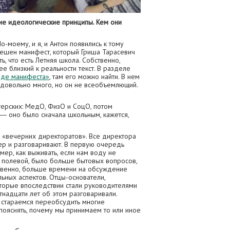
кие идеологические принципы. Кем они
-моему, и я, и Антон появились к тому
вешен манифест, который Гриша Тарасевич
ь, что есть Летняя школа. Собственно,
ее близкий к реальности текст. В разделе
оде манифеста»
, там его можно найти. В нем
 довольно много, но он не всеобъемлющий.
ерских: МедО, ФизО и СоцО, потом
― оно было сначала школьным, кажется,
 «вечерних директоратов». Все директора
ер и разговаривают. В первую очередь
ер, как выживать, если нам воду не
 полевой, было больше бытовых вопросов,
ственно, больше времени на обсуждение
ьных аспектов. Отцы-основатели,
которые впоследствии стали руководителями
тнадцати лет об этом разговаривали.
 стараемся переобсудить многие
пояснять, почему мы принимаем то или иное