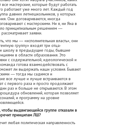
т все мастерские, которые будут работать
что работают уже много лет. Каждый год
уппа давних летнешкольников, у которых
ения. Они договариваются, иногда
зговаривают с мастерскими. Ни я, ни Яна в
было принципиальным решением ―
рассматривает заявки.
ь, что мы ― «исполнительная власть», они
ентную группу» входят три отца-
ли школу в предыдущие годы, бывшие
нциями в области образования. Это
явки с содержательной, идеологической и
команда готова взаимодействовать с
сможет ли выдержать наши условия. Бывают
скими ― тогда мы садимся и
ие все лучше и лучше встраиваются в
ют с первого раза и просто продолжают
дин раз и больше не открываются. В этом
 процедура обновлений, которая позволяет
соналий, и программу на уровне
новляющейся.
, чтобы выдвигающейся группе отказали в
воречит принципам ЛШ?
чит любая политическая направленность