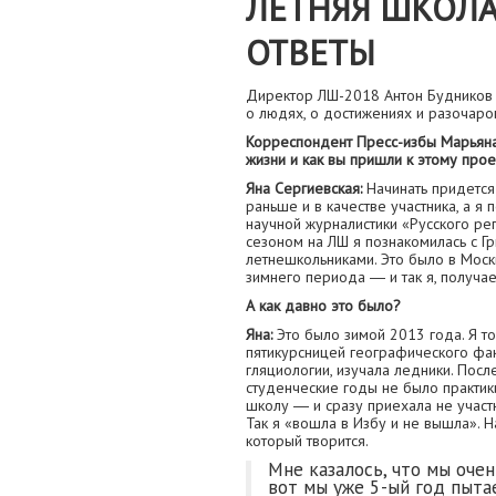
ЛЕТНЯЯ ШКОЛА
ОТВЕТЫ
Директор ЛШ-2018 Антон Будников 
о людях, о достижениях и разочаров
Корреспондент Пресс-избы Марьяна
жизни и как вы пришли к этому прое
Яна Сергиевская:
Начинать придется 
раньше и в качестве участника, а я
научной журналистики «Русского р
сезоном на ЛШ я познакомилась с 
летнешкольниками. Это было в Моск
зимнего периода ― и так я, получа
А как давно это было?
Яна:
Это было зимой 2013 года. Я то
пятикурсницей географического фак
гляциологии, изучала ледники. Посл
студенческие годы не было практики
школу ― и сразу приехала не участ
Так я «вошла в Избу и не вышла». Н
который творится.
Мне казалось, что мы очен
вот мы уже 5-ый год пытае