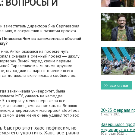
: ВОПРОСЫ И
и заместитель директора Яна Сергиевская
аниях, о сохранении и развитии проекта.
 Петяскина: Чем вы занимаетесь в обычной
кту?
мне. Антон оказался на проекте чуть
 попала сначала в смежный проект ― школу
епортера». Зимой перед своим первым
Гришей Тарасевичем и многими другими
ве, мы ходили на пары в течение всего
ется, до школы включилась в сообщество.
>> все статьи
гда заканчивала университет, была
ультета МГУ, училась на кафедре
е 5-го курса у меня впервые за все
, и я, наконец, смогла поехать на Летнюю
20-23 февраля п
ником, а директором мастерской «Гео-Гео».
1 марта 2025 г.
а самом деле меня очень удивил тот хаос,
Завершился проф
ь быстро этот хаос пофиксим, но
медицину» от м
мся его укротить. Хаос все равно
30 апреля 2022 г.